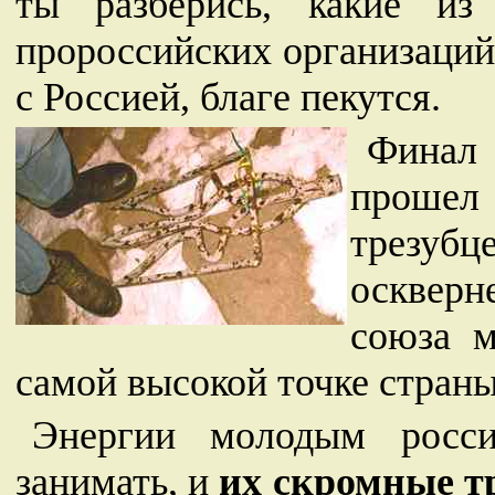
ты разберись, какие из
пророссийских организаций
с Россией, благе пекутся.
Финал 
прошел
трезубц
оскверн
союза м
самой высокой точке стран
Энергии молодым росси
занимать, и
их скромные т