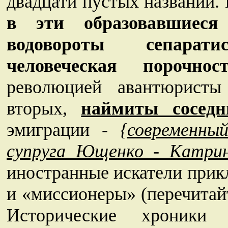
двадцати пустых названий.
в эти образовавшиеся
водовороты сепарат
человеческая порочно
революцией авантюрист
вторых,
наймиты соседн
эмиграции -
{современны
супруга Ющенко - Катрин
иностранные искатели прик
и «миссионеры» (перечитай
Исторические хроники