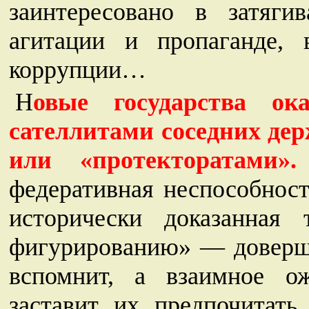
заинтересовано в затяги
агитации и пропаганде, 
коррупции…
Н
овые государства ок
сателлитами соседних де
или «протекторатами».
федеративная неспособност
исторически доказанная 
фигурированию» — доверша
вспомнит, а взаимное ож
заставит их предпочитать