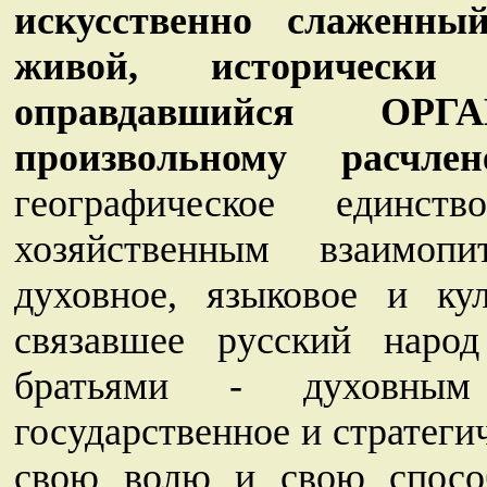
искусственно слаженны
живой, историческ
оправдавшийся ОР
произвольному расчлен
географическое единст
хозяйственным взаимоп
духовное, языковое и кул
связавшее русский наро
братьями - духовным
государственное и стратеги
свою волю и свою способ