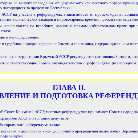
оторые на момент проведения общекрымского или местного референдумов д
 находящиеся за пределами Республики.
 АССР на участие в референдумах в зависимости от происхождения, социал
религии, политических взглядов и мировоззрения, времени проживания на данно
, основывается на всеобщем, равном и прямом избирательном праве при т
 голос.
но и непосредственно.
 в судебном порядке недееспособными, а также лица, содержащиеся на момен
шения) на территории Крымской АССР регулируются настоящим Законом, а т
ся соответствующие нормы законодательства о референдуме (всенародном
-
ГЛАВА II.
ВЛЕНИЕ И ПОДГОТОВКА РЕФЕРЕН
ый Совет Крымской АССР, местных референдумов принимают Советы народны
н Крымской АССР и народных депутатов
бщекрымского референдума также:
зменения и дополнения к ней, досрочного прекращения полномочий Верховног
 референдуме;