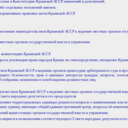
есение в Конституцию Крымской АССР изменений и дополнений;
ибо отдельных положений законов;
 нормативных правовых актов Крымской АССР.
тнесенным законодательством Крымской АССР к ведению местных органов гос
естных органов государственной власти и управления.
е компетенцию Крымской АССР.
сы реализации права народов Крыма на самоопределение, вхождение Крымско
твом Крымской АССР к ведению органов правосудия, арбитражного суда и пр
щите безопасности, прав и законных интересов граждан; вопросы, отно
 избрании, назначении и освобождении должностных лиц.
дательством Крымской АССР к ведению местных органов государственной вл
вета народных депутатов и его председателя.
ивно-территориальных единицах решаются вопросы о наименовании или переи
ных единиц, имеющих общий административный центр; вопросы об изменении 
ений вышестоящих органов государственной власти и управления;
осящиеся к полномочиям соответствующего Совета народных депутатов и его