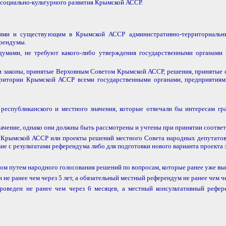
 социально-культурного развития Крымской АССР.
иями и существующим в Крымской АССР административно-территориальны
ерендумы.
думами, не требуют какого-либо утверждения государственными органами
о и законы, принятые Верховным Советом Крымской АССР, решения, приняты
ерритории Крымской АССР всеми государственными органами, предприятия
республиканского и местного значения, которые отвечали бы интересам г
 значение, однако они должны быть рассмотрены и учтены при принятии соот
та Крымской АССР или проекты решений местного Совета народных депутатов
вие с результатами референдума либо для подготовки нового варианта проекта
ном путем народного голосования решений по вопросам, которые ранее уже вы
е ранее чем через 5 лет, а обязательный местный референдум не ранее чем ч
оведен не ранее чем через 6 месяцев, а местный консультативный рефе