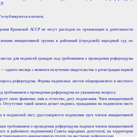
Р.
и публикуются в печати.
дения Крымской АССР не несут расходов по организации и деятельности
ленами инициативной группы в районный (городской) народный суд по
а листах для подписей граждан под требованием о проведении референдума
— одного месяца с момента получения свидетельства о регистрации первой
вопроса референдума. Формы подписных листов общекрымского и местного
д требованием о проведении референдума по указанному вопросу.
рует свою фамилию, имя и отчество, дату подписания. Член инициативной
. Отсутствие такой записи делает подпись гражданина на подписном листе
ых в подписной лист, удостоверяется подписями трех членов инициативной
анным требованием о проведении референдума подписи членов инициативной
кого и районного подчинения) Совета народных депутатов, на территории
гистрировавшего инициативную группу по местному референдуму.