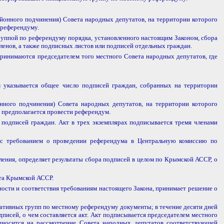
айонного подчинения) Совета народных депутатов, на территории которого
 референдуму.
уппой по референдуму порядка, установленного настоящим Законом, сбора
ленов, а также подписных листов или подписей отдельных граждан.
инимаются председателем того местного Совета народных депутатов, где
м указывается общее число подписей граждан, собранных на территории
нного подчинения) Совета народных депутатов, на территории которого
 предполагается провести референдум.
 подписей граждан. Акт в трех экземплярах подписывается тремя членами
 с требованием о проведении референдума в Центральную комиссию по
ения, определяет результаты сбора подписей в целом по Крымской АССР, о
та Крымской АССР.
ости и соответствия требованиям настоящего Закона, принимает решение о
иативных групп по местному референдуму документы; в течение десяти дней
писей, о чем составляется акт. Акт подписывается председателем местного
ыносится на рассмотрение Совета народных депутатов соответствующей