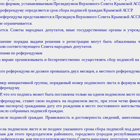
ы по формам, устанавливаемым Президиумом Верховного Совета Крымской АСС
 референдуму определяется срок сбора подписей граждан Крымской АССР.
референдума представляются в Президиум Верховного Совета Крымской АССР 
е ограничивается.
ется. Советы народных депутатов, иные государственные органы и учреж
ушение порядка выдачи решения о регистрации могут быть обжалованы ч
ли соответствующего Совета народных депутатов.
уппами по референдумам
а вправе организовывать и беспрепятственно осуществлять сбор подписей н
о референдума не должен превышать двух месяцев, а местного референдума 
мер инициативной группы, порядковый номер подписного листа и формула 
еферендуму.
что его подпись может быть поставлена только на одном подписном листе по
ерендума, ставит свою подпись на подписном листе, при этом четко фикси
ми паспорта) гражданина дату его рождения и место постоянного жительства
число собранных подписей граждан.
числе подписей граждан. Правильность и достоверность сведений, занесенн
н на подписном листе и не позднее указанного срока сбора подписей под д
ым для этого председателем районного, городского (городов республиканс
референдума, или председателем местного Совета народных депутатов, заре