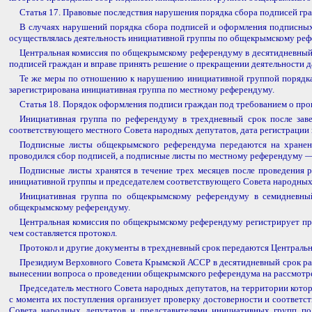
Статья 17. Правовые последствия нарушения порядка сбора подписей гр
В случаях нарушений порядка сбора подписей и оформления подписных 
осуществлялась деятельность инициативной группы по общекрымскому реф
Центральная комиссия по общекрымскому референдуму в десятидневный 
подписей граждан и вправе принять решение о прекращении деятельности д
Те же меры по отношению к нарушению инициативной группой порядка 
зарегистрирована инициативная группа по местному референдуму.
Статья 18. Порядок оформления подписи граждан под требованием о пр
Инициативная группа по референдуму в трехдневный срок после заве
соответствующего местного Совета народных депутатов, дата регистрации 
Подписные листы общекрымского референдума передаются на хранение
проводился сбор подписей, а подписные листы по местному референдуму —
Подписные листы хранятся в течение трех месяцев после проведения р
инициативной группы и председателем соответствующего Совета народных 
Инициативная группа по общекрымскому референдуму в семидневный
общекрымскому референдуму.
Центральная комиссия по общекрымскому референдуму регистрирует пре
чем составляется протокол.
Протокол и другие документы в трехдневный срок передаются Централ
Президиум Верховного Совета Крымской АССР в десятидневный срок рас
вынесении вопроса о проведении общекрымского референдума на рассмотр
Председатель местного Совета народных депутатов, на территории кото
с момента их поступления организует проверку достоверности и соответст
Совета народных депутатов и представителями инициативных групп по