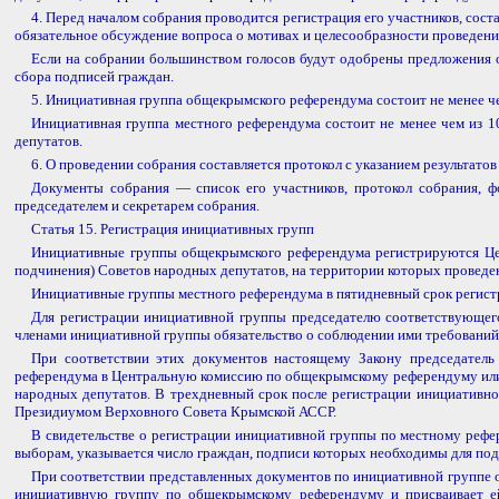
4. Перед началом собрания проводится регистрация его участников, соста
обязательное обсуждение вопроса о мотивах и целесообразности проведени
Если на собрании большинством голосов будут одобрены предложения о
сбора подписей граждан.
5. Инициативная группа общекрымского референдума состоит не менее ч
Инициативная группа местного референдума состоит не менее чем из
депутатов.
6. О проведении собрания составляется протокол с указанием результатов
Документы собрания — список его участников, протокол собрания, ф
председателем и секретарем собрания.
Статья 15. Регистрация инициативных групп
Инициативные группы общекрымского референдума регистрируются Цен
подчинения) Советов народных депутатов, на территории которых проведе
Инициативные группы местного референдума в пятидневный срок регист
Для регистрации инициативной группы председателю соответствующего
членами инициативной группы обязательство о соблюдении ими требований
При соответствии этих документов настоящему Закону председатель
референдума в Центральную комиссию по общекрымскому референдуму или
народных депутатов. В трехдневный срок после регистрации инициативно
Президиумом Верховного Совета Крымской АССР.
В свидетельстве о регистрации инициативной группы по местному рефе
выборам, указывается число граждан, подписи которых необходимы для под
При соответствии представленных документов по инициативной группе 
инициативную группу по общекрымскому референдуму и присваивает ей