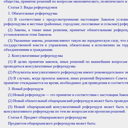
общества, принятие решений по вопросам экономического, политического и
Статья 3. Виды референдумов
1. Обязательные референдумы
(1) В соответствии с предусмотренными настоящим Законом услов
референдумы и местные (районные, городские, поселковые и сельские) реф
(2) Законы, а также иные решения, принятые обязательными референ
установленном этим Законом.
(3) Указанные законы, решения имеют такую же юридическую силу, чт
государственной власти и управления, обязательны к исполнению на т
объединениями и гражданами.
2. Консультативные референдумы
(1) В целях принятия законов, иных решений по важнейшим вопросам 
проводиться консультативные референдумы.
(2) Результаты консультативного референдума имеют рекомендательное
(3) В случаях, когда проекты законов, иных решений Верховного Сове
принятие откладывается на время, необходимое для приведения в соответст
3. Новый референдум
(1) Новый референдум — это принятие в соответствии с настоящим Зако
(2) Новый обязательный общекрымский референдум может быть проведен н
(3) Новый общекрымский консультативный референдум может быть пр
консультативного референдума по тем же вопросам или проектам решений.
Статья 4. Предмет общекрымского референдума
Предметом общекрымского референдума может быть: