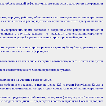
ся на общекрымский референдум, кроме вопросов о досрочном прекращении
лков, городов, районов; объединения или разъединения административно-
их исполнительно-распорядительных органов, если этого требуют не менее
о самоуправления, кроме вопросов о досрочном прекращении полномочий
единения с другими, равными по правовому статусу, административно-
ета соответствующей административно-территориальной единицы.
щих административно-территориальных единиц Республики, реализуют это
рымского или местного референдума.
олосования на пленарном заседании соответствующего Совета или путем
тель соответствующего Совета народных депутатов.
ющих право на участие в референдуме.
 на собрании с участием в нем не менее 125 граждан Республики Крым, а
 постоянно проживающих на территории соответствующей административно-
омить председателя районного, городского (городов республиканского и
 не позднее пяти дней — председателя соответствующего Совета народных