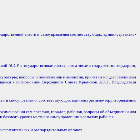
ударственной власти и самоуправления соответствующих административно-
й АССР в государственные союзы, в том числе в содружества государств,
окуратуры; вопросы о помиловании и амнистии, принятии государственными
сящиеся к полномочиям Верховного Совета Крымской АССР, Председателя
асти и самоуправления соответствующих административно-территориальных
меновании сел, поселков, городов, районов, вопросы об объединении или
базового уровня местного самоуправления в сельских районах.
 исполнительных и распорядительных органов.