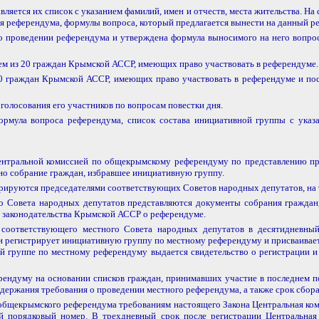
вляется их список с указанием фамилий, имен и отчеств, места жительства. На
я референдума, формулы вопроса, который предлагается вынести на данный р
 проведении референдума и утверждена формула выносимого на него вопроса
ем из 20 граждан Крымской АССР, имеющих право участвовать в референдуме.
 10 граждан Крымской АССР, имеющих право участвовать в референдуме и 
 голосования его участников по вопросам повестки дня.
ормула вопроса референдума, список состава инициативной группы с ука
тральной комиссией по общекрымскому референдуму по представлению пред
но собрание граждан, избравшее инициативную группу.
рируются председателями соответствующих Советов народных депутатов, на 
 Совета народных депутатов представляются документы собрания граждан, 
 законодательства Крымской АССР о референдуме.
 соответствующего местного Совета народных депутатов в десятидневны
 регистрирует инициативную группу по местному референдуму и присваивает
й группе по местному референдуму выдается свидетельство о регистрации 
рендуму на основании списков граждан, принимавших участие в последнем п
держания требования о проведении местного референдума, а также срок сбора
общекрымского референдума требованиям настоящего Закона Центральная ко
 порядковый номер. В трехдневный срок после регистрации Центральна