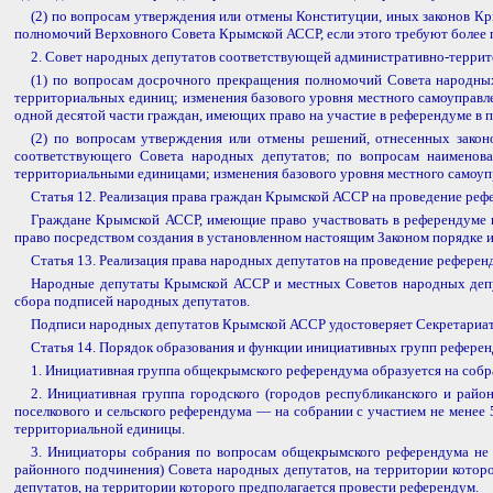
(2) по вопросам утверждения или отмены Конституции, иных законов К
полномочий Верховного Совета Крымской АССР, если этого требуют более
2. Совет народных депутатов соответствующей административно-терри
(1) по вопросам досрочного прекращения полномочий Совета народных 
территориальных единиц; изменения базового уровня местного самоуправл
одной десятой части граждан, имеющих право на участие в референдуме в
(2) по вопросам утверждения или отмены решений, отнесенных зако
соответствующего Совета народных депутатов; по вопросам наименова
территориальными единицами; изменения базового уровня местного самоуп
Статья 12. Реализация права граждан Крымской АССР на проведение ре
Граждане Крымской АССР, имеющие право участвовать в референдуме и
право посредством создания в установленном настоящим Законом порядке 
Статья 13. Реализация права народных депутатов на проведение рефере
Народные депутаты Крымской АССР и местных Советов народных депут
сбора подписей народных депутатов.
Подписи народных депутатов Крымской АССР удостоверяет Секретариат
Статья 14. Порядок образования и функции инициативных групп рефере
1. Инициативная группа общекрымского референдума образуется на собра
2. Инициативная группа городского (городов республиканского и райо
поселкового и сельского референдума — на собрании с участием не мене
территориальной единицы.
3. Инициаторы собрания по вопросам общекрымского референдума не п
районного подчинения) Совета народных депутатов, на территории котор
депутатов, на территории которого предполагается провести референдум.