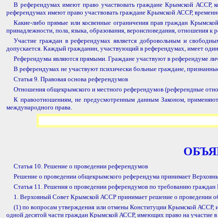
В референдумах имеют право участвовать граждане Крымской АССР, к
референдумах имеют право участвовать граждане Крымской АССР, временно
Какие-либо прямые или косвенные ограничения прав граждан Крымской
принадлежности, пола, языка, образования, вероисповедания, отношения к 
Участие граждан в референдумах является добровольным и свободным
допускается. Каждый гражданин, участвующий в референдумах, имеет один
Референдумы являются прямыми. Граждане участвуют в референдуме лич
В референдумах не участвуют психически больные граждане, признанные
Статья 9. Правовая основа референдумов
Отношения общекрымского и местного референдумов (референдные отно
К правоотношениям, не предусмотренным данным Законом, применяют
международного права.
ОБЪЯ
Статья 10. Решение о проведении референдумов
Решение о проведении общекрымского референдума принимает Верховн
Статья 11. Решения о проведении референдумов по требованию гражда
1. Верховный Совет Крымской АССР принимает решение о проведении о
(1) по вопросам утверждения или отмены Конституции Крымской АССР, и
одной десятой части граждан Крымской АССР, имеющих право на участие в