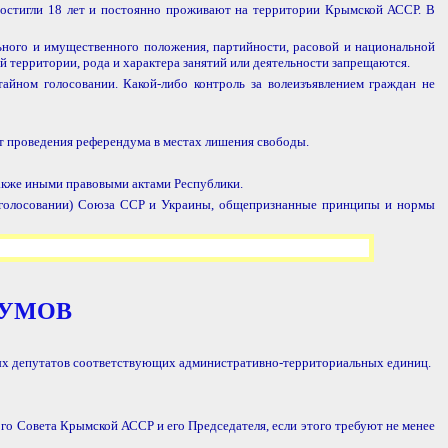
остигли 18 лет и постоянно проживают на территории Крымской АССР. В
ьного и имущественного положения, партийности, расовой и национальной
й территории, рода и характера занятий или деятельности запрещаются.
айном голосовании. Какой-либо контроль за волеизъявлением граждан не
т проведения референдума в местах лишения свободы.
акже иными правовыми актами Республики.
 голосовании) Союза ССР и Украины, общепризнанные принципы и нормы
ДУМОВ
х депутатов соответствующих административно-территориальных единиц.
о Совета Крымской АССР и его Председателя, если этого требуют не менее