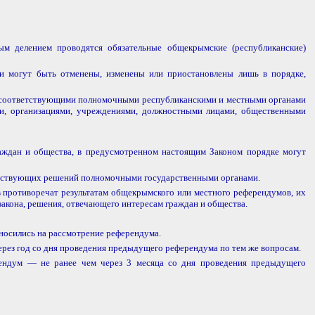
м делением проводятся обязательные общекрымские (республиканские)
 и могут быть отменены, изменены или приостановлены лишь в порядке,
е соответствующими полномочными республиканскими и местными органами
ми, организациями, учреждениями, должностными лицами, общественными
раждан и общества, в предусмотренном настоящим Законом порядке могут
ветствующих решений полномочными государственными органами.
 противоречат результатам общекрымского или местного референдумов, их
 закона, решения, отвечающего интересам граждан и общества.
носились на рассмотрение референдума.
ерез год со дня проведения предыдущего референдума по тем же вопросам.
рендум — не ранее чем через 3 месяца со дня проведения предыдущего