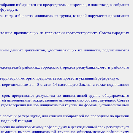
 собрании избираются его председатель и секретарь, в повестке дня собрания
еферендум.
, тогда избирается инициативная группа, которой поручается организация
постоянно проживающих на территории соответствующего Совета народных
занием данных документов, удостоверяющих их личности, подписываются
седателей районных, городских (городов республиканского и районного
территории которых предполагается провести указанный референдум.
перечисленные в п. 6 статьи 14 настоящего Закона, а также подписанное
й срок представляет документы по инициативной группе общекрымского
 ей наименование, тождественное наименованию соответствующего Совета
и удостоверения членов инициативной группы по формам, устанавливаемым
о времени референдуме, или списков избирателей по последним по времени
 подписей граждан.
миссия по общекрымскому референдуму в десятидневный срок регистрирует
я комиссия выдает инициативной группе по общекрымскому референдуму