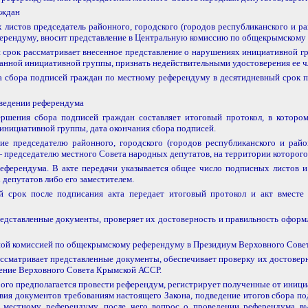
аждан
листов председатель районного, городского (городов республиканского и р
ерендуму, вносит представление в Центральную комиссию по общекрымскому
срок рассматривает внесенное представление о нарушениях инициативной гр
анной инициативной группы, признать недействительными удостоверения ее ч
сбора подписей граждан по местному референдуму в десятидневный срок пр
оведении референдума
ршения сбора подписей граждан составляет итоговый протокол, в которо
инициативной группы, дата окончания сбора подписей.
 председателю районного, городского (городов республиканского и райо
 председателю местного Совета народных депутатов, на территории которого
еферендума. В акте передачи указывается общее число подписных листов и
депутатов либо его заместителем.
 срок после подписания акта передает итоговый протокол и акт вместе
дставленные документы, проверяет их достоверность и правильность оформл
ьной комиссией по общекрымскому референдуму в Президиум Верховного Сове
сматривает представленные документы, обеспечивает проверку их достоверн
ение Верховного Совета Крымской АССР.
рого предполагается провести референдум, регистрирует полученные от иниц
вия документов требованиям настоящего Закона, подведение итогов сбора под
 местному референдуму, после чего вопрос о проведении референдума в