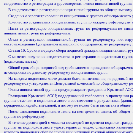
свидетельство о регистрации и удостоверения членов инициативной групп
В свидетельстве о регистрации инициативной группы по общекрымскому
Сведения о зарегистрированных инициативных группах общекрымского 
Количество создаваемых инициативных групп по каждому референдуму н
Плата за регистрацию инициативных групп по референдумам не взима
инициативных групп по референдумам.
Отказ в регистрации инициативной группы по референдуму или нар
местонахождению Центральной комиссии по общекрымскому референдуму и
Статья 16. Сроки и порядок сбора подписей граждан инициативными гр
С момента получения свидетельства о регистрации инициативная групп
(подписных листах).
Общий срок сбора подписей под требованием о проведении общекрымског
из созданных по данному референдуму инициативных групп.
На каждом подписном листе должно быть наименование, порядковый но
референдумов утверждаются Центральной комиссией по общекрымскому р
Члены инициативной группы предупреждают гражданина Крымской АССР, 
Гражданин Крымской АССР, поддержавший требования о проведении реф
группы отмечает в подписном листе в соответствии с документами (данны
юридически недействительной, и потому не может быть засчитана в общее 
После заполнения подписного листа на нем делается запись об общем 
группы по референдуму.
В течение десяти дней с момента последней по времени подписи гражда
группы на подписном листе удостоверяются лицом, специально назначенн
которого проводился сбор подписей инициативной группой общекрымского 