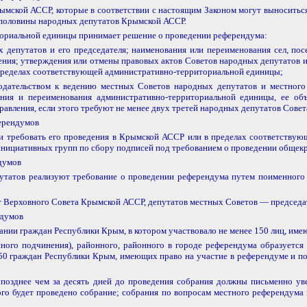
рымской АССР, которые в соответствии с настоящим Законом могут выносить
 половины народных депутатов Крымской АССР.
ториальной единицы принимает решение о проведении референдума:
депутатов и его председателя; наименования или переименования сел, посе
ения; утверждения или отмены правовых актов Советов народных депутатов и 
 пределах соответствующей административно-территориальной единицы;
нодательством к ведению местных Советов народных депутатов и местног
ния и переименования административно-территориальной единицы, ее объ
равления, если этого требуют не менее двух третей народных депутатов Сов
ферендумов
 требовать его проведения в Крымской АССР или в пределах соответствую
инициативных групп по сбору подписей под требованием о проведении общек
ндумов
атов реализуют требование о проведении референдума путем поименного г
 Верховного Совета Крымской АССР, депутатов местных Советов — председа
ндумов
нии граждан Республики Крым, в котором участвовало не менее 150 лиц, име
нного подчинения), районного, районного в городе референдума образуется
е 50 граждан Республики Крым, имеющих право на участие в референдуме и
озднее чем за десять дней до проведения собрания должны письменно увед
ого будет проведено собрание; собрания по вопросам местного референдума