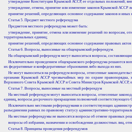
утверждение Конституции Крымской АССР, ее отдельных положений; вн
утверждение, отмена, принятие или изменение законов Крымской АССР л
принятие решений, определяющих основное содержание законов и иных
Статья 5. Предмет местного референдума
Предметом местного референдума может быть:
утверждение, принятие, отмена или изменение решений по вопросам, о
территориальных единиц;
принятие решений, определяющих основное содержание правовых актов м
Статья 6. Вопросы, выносимые на общекрымский референдум.
На общекрымский референдум могут выноситься вопросы, составляющи
Исключительно проведением общекрымского референдума решаются вопро
их федеративные и конфедеративные образования либо выхода из них.
Не могут выноситься на референдум вопросы, отнесенные законодательс
органами Крымской АССР чрезвычайных мер по охране правопорядка, за
Верховного Совета Крымской АССР и Совета Министров Крымской АССР, об
Статья 7. Вопросы, выносимые на местный референдум
На местный референдум могут выноситься вопросы, отнесенные законо
единиц, вопросы досрочного прекращения полномочий соответствующего Со
Исключительно местными референдумами в соответствующих администрат
разъединении равных по правовому статусу административно-территориаль
На местные референдумы не выносятся вопросы об отмене правовых реш
вопросы об избрании, назначении и освобождении должностных лиц, отн
Статья 8. Принципы проведения референдумов