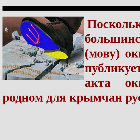
Посколь
большин
(мову) о
публикуе
акта ок
родном для крымчан ру