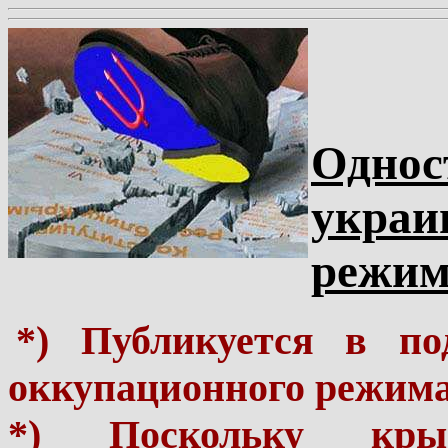
Однос
украи
режим
*) Публикуется в по
оккупационного режима
*) Поскольку кр