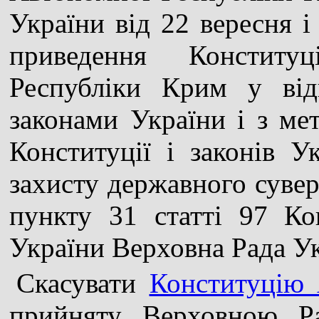
України від 22 вересня 
приведення Конститу
Республіки Крим у від
законами України і з ме
Конституції і законів Ук
захисту державного сувер
пункту 31 статті 97 Ко
України Верховна Рада Ук
Скасувати
Конституцію 
прийняту Верховною Р