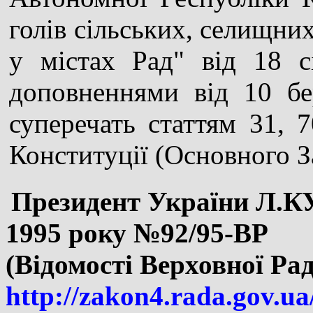
голів сільських, селищни
у містах Рад" від 18 с
доповненнями від 10 бе
суперечать статтям 31, 7
Конституції (Основного З
Президент України Л.КУ
1995 року №92/95-ВР
(Відомості Верховної Рад
http://zakon4.rada.gov.ua