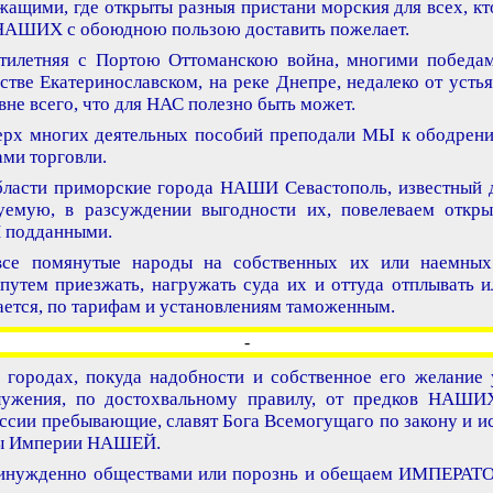
ащими, где открыты разныя пристани морския для всех, кто
 НАШИХ с обоюдною пользою доставить пожелает.
 шестилетняя с Портою Оттоманскою война, многими поб
ве Екатеринославском, на реке Днепре, недалеко от устья
вне всего, что для НАС полезно быть может.
ерх многих деятельных пособий преподали МЫ к ободрению
ами торговли.
области приморские города НАШИ Севастополь, известный 
уемую, в разсуждении выгодности их, повелеваем отк
 подданными.
 все помянутые народы на собственных их или наемных
путем приезжать, нагружать суда их и оттуда отплывать и
ается, по тарифам и установлениям таможенным.
-
х городах, покуда надобности и собственное его желание
служения, по достохвальному правилу, от предков НАШ
оссии пребывающие, славят Бога Всемогущаго по закону и 
лы Империи НАШЕЙ.
епринужденно обществами или порознь и обещаем ИМПЕРА