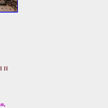
 II
я,