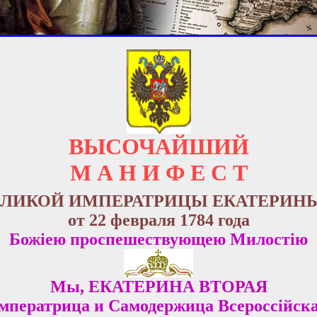
ВЫСОЧАЙШИЙ
М А Н И Ф Е С Т
ЛИКОЙ ИМПЕРАТРИЦЫ ЕКАТЕРИНЫ
от 22 февраля 1784 года
Божiею проспешествующею Милостiю
Мы, ЕКАТЕРИНА ВТОРАЯ
мператрица и Самодержица Всероссiйска