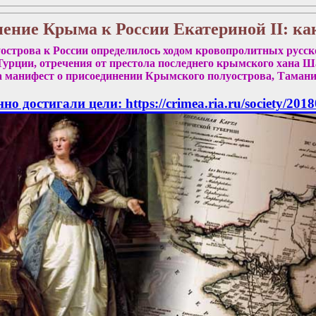
ение Крыма к России Екатериной II: как
строва к России определилось ходом кровопролитных русск
рции, отречения от престола последнего крымского хана Шаги
а манифест о присоединении Крымского полуострова, Тамани
о достигали цели: https://crimea.ria.ru/society/201