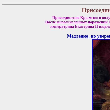
Присоедин
Присоединение Крымского полуо
После многочисленных поражений Ту
императрица Екатерина II издал
Медленно, но уверенн