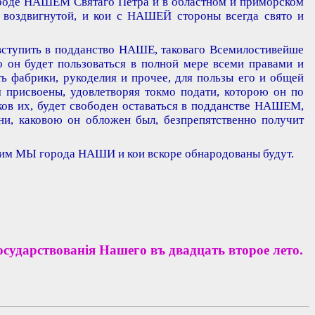
ороде НАШЕМ Святаго Петра и в областном и приморском
 воздвигнутой, и кои с НАШЕЙ стороны всегда свято и
вступить в подданство НАШЕ, таковаго Всемилостивейше
 он будет пользоваться в полной мере всеми правами и
 фабрики, рукоделия и прочее, для пользы его и общей
присвоены, удовлетворяя токмо подати, которою он по
ов их, будет свободен оставаться в подданстве НАШЕМ,
ани, каковою он обложен был, безпрепятственно получит
дим МЫ города НАШИ и кои вскоре обнародованы будут.
осударствованiя Нашего въ двадцать второе лето.