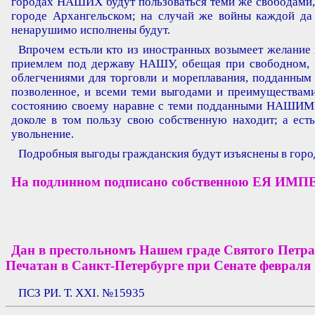
городах НАШИХ будут пользоваться теми же свободами,
городе Архангельском; на случай же войны каждой да
ненарушимо исполнены будут.
Впрочем естьли кто из иностранных возымеет желание
приемлем под державу НАШУ, обещая при свободном, ка
облегчениями для торговли и мореплавания, подданным
позволенное, и всеми теми выгодами и преимуществам
состоянию своему наравне с теми подданными НАШИМИ о
доколе в том пользу свою собственную находит; а есть
увольнение.
Подробныя выгоды гражданския будут изъяснены в горо
На подлинном подписано собственною ЕЯ И
Дан в престольномъ Нашем граде Святого Петра, 
Печатан в Санкт-Петербурге при Сенате февраля 2
ПСЗ РИ. Т. XXI. №15935