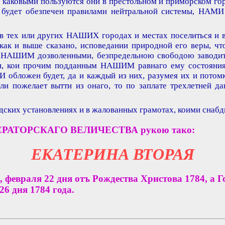
 каковыми пользуются они в престольном и приморском г
 будет обезпечен правилами нейтральной системы, НАМИ
 в тех или других НАШИХ городах и местах поселиться и 
к и выше сказано, исповедании природной его веры, что
 НАШИМ дозволенными, безпредельною свободою заводить
и, кои прочим подданным НАШИМ равнаго ему состояния 
бложен будет, да и каждый из них, разумея их и потомк
ли пожелает вытти из онаго, то по заплате трехлетней д
дских установлениях и в жалованных грамотах, коими снаб
МПЕРАТОРСКАГО ВЕЛИЧЕСТВА рукою тако:
ЕКАТЕРИНА ВТОРАЯ
февраля 22 дня отъ Рождества Христова 1784, а Г
6 дня 1784 года.