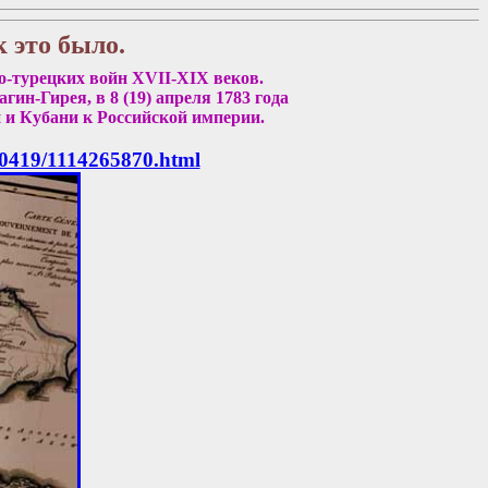
 это было.
о-турецких войн ХVII-ХIХ веков.
н-Гирея, в 8 (19) апреля 1783 года
 и Кубани к Российской империи.
80419/1114265870.html