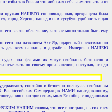
 от избытков России что-либо для себя заимствовать и от
едами оружия НАШЕГО сопровожденная, прекращена была
 ея, город Херсон, нашед в нем сугубую удобность и для
 его всякое облегчение, каковое могло только быть ему
до сего под названием Ахт-Яр, одаренный превозходною
рыть для всех народов, в дружбе с Империею НАШЕЮ
 судах под флагами их могут свободно, безопасно и
ли отъезжать по своему произволению, поступая, что до
 удерживают, спокойно и безпечно пользуяся свободным
ИХ Всероссийских Самодержцов НАМИ наследованному,
исповеданию праотцов своих, моля Его обще с подданными
ТОРСКИМ НАШИМ словом, что все иностранцы в сих трех