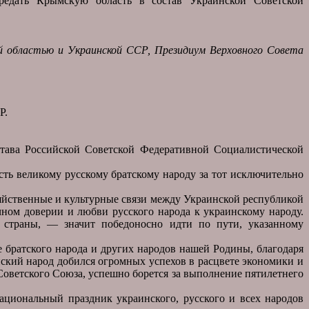
редать Крымскую область в состав Украинской Советской
й областью и Украинской ССР, Президиум Верховного Совета
Р.
тава Российской Советской Федеративной Социалистической
ь великому русскому братскому народу за тот исключительно
яйственные и культурные связи между Украинской республикой
ном доверии и любви русского народа к украинскому народу.
 страны, — значит победоносно идти по пути, указанному
е братского народа и других народов нашей Родины, благодаря
ский народ добился огромных успехов в расцвете экономики и
оветского Союза, успешно борется за выполнение пятилетнего
циональный праздник украинского, русского и всех народов