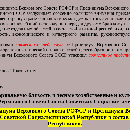
зидиума Верховного Совета РСФСР и Президиума Верховного С
аинской ССР заслуживает особенно большого внимания прежде
шей стране, стране социалистической демократии, ленинской 
ез всяких колебаний великодушно передал другому братскому нар
ение отдельных областей в состав той или иной республики, раз
ости, экономического и культурного развития, руководствуя
твовать
совместное представление
Президиума Верховного Сов
и зрения практической и политической целесообразности это пр
зидиум Верховного Совета СССР утвердил
совместное предста
лово? Таковых нет.
.
е:
риальную близость и тесные хозяйственные и кул
ерховного Совета Союза Советских Социалистичес
диума Верховного Совета РСФСР и Президиума Ве
 Советской Социалистической Республики в соста
Республики».