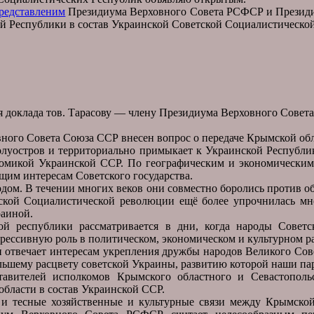
редставленим
Президиума Верховного Совета РСФСР и Президиу
й Республики в состав Украинской Советской Социалистическо
я доклада тов. Тарасову — члену Президиума Верховного Совет
ного Совета Союза ССР внесен вопрос о передаче Крымской обл
полуостров и территориально примыкает к Украинской Республ
номикой Украинской ССР. По географическим и экономическим 
щим интересам Советского государства.
одом. В течении многих веков они совместно боролись против о
ской Социалистической революции ещё более упрочнилась мног
раиной.
ой республики рассматривается в дни, когда народы Совет
ессивную роль в политическом, экономическом и культурном ра
и отвечает интересам укрепления дружбы народов Великого Сов
льшему расцвету советской Украины, развитию которой наши пар
вителей исполкомов Крымского областного и Севастопольск
бласти в состав Украинской ССР.
 и тесные хозяйственные и культурные связи между Крымской