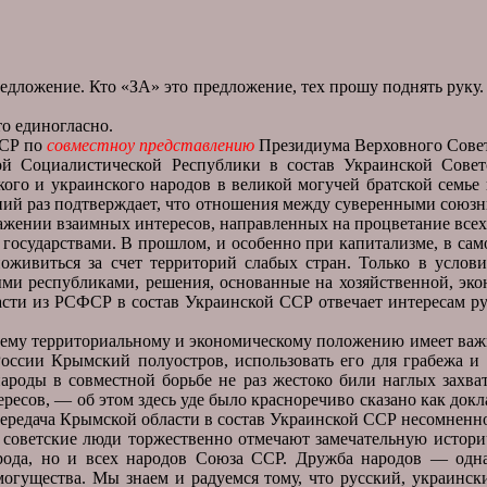
предложение. Кто «ЗА» это предложение, тех прошу поднять ру
о единогласно.
ССР по
совместноу представлению
Президиума Верховного Сове
ой Социалистической Республики в состав Украинской Совет
ого и украинского народов в великой могучей братской семье
шний раз подтверждает, что отношения между суверенными сою
жении взаимных интересов, направленных на процветание всех
государствами. В прошлом, и особенно при капитализме, в са
 поживиться за счет территорий слабых стран. Только в усло
ми республиками, решения, основанные на хозяйственной, эко
асти из РСФСР в состав Украинской ССР отвечает интересам ру
ему территориальному и экономическому положению имеет важное
ссии Крымский полуостров, использовать его для грабежа и р
ароды в совместной борьбе не раз жестоко били наглых захв
ресов, — об этом здесь уде было красноречиво сказано как док
ередача Крымской области в состав Украинской ССР несомненно
а советские люди торжественно отмечают замечательную истори
рода, но и всех народов Союза ССР. Дружба народов — одна
 могущества. Мы знаем и радуемся тому, что русский, украинс