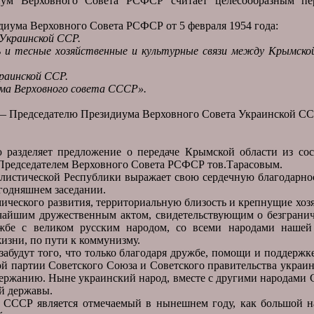
ум Верховного Совета РСФСР считает целесообразным пе
иума Верховного Совета РСФСР от 5 февраля 1954 года:
Украинской ССР.
 и тесные хозяйственные и культурные связи между Крымско
раинской ССР.
ма Верховного совета СССР».
 — Председателю Президиума Верховного Совета Украинской СС
разделяет предложение о передаче Крымской области из сос
о Председателем Верховного Совета РСФСР тов.Тарасовым.
истической Республики выражает свою сердечную благодарност
егодняшнем заседании.
ического развития, территориальную близость и крепнущие хоз
ичайшим дружественным актом, свидетельствующим о безгранич
ужбе с великом русским народом, со всеми народами нашей
изни, по пути к коммунизму.
забудут того, что только благодаря дружбе, помощи и поддержк
 партии Советского Союза и Советского правительства украин
ержанию. Ныне украинский народ, вместе с другими народами С
й державы.
СССР является отмечаемый в нынешнем году, как большой на