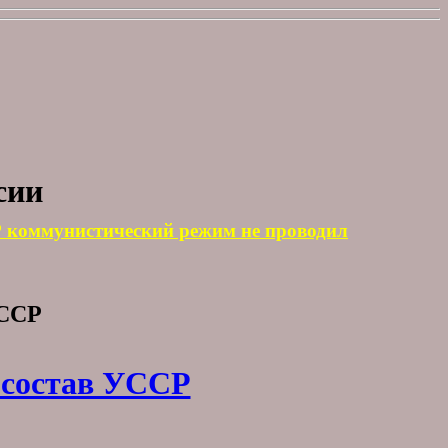
сии
Р коммунистический режим не проводил
СССР
 состав УССР