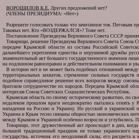
ВОРОШИЛОВ К.Е.
Других предложений нет?
(ЧЛЕНЫ ПРЕЗИДИУМА: «Нет»)
Разрешите голосовать только что зачитанное тов. Пеговым 
Таковых нет. Кто «ВОЗДЕРЖАЛСЯ»? Тоже нет.
Постановление Президиума Верховного Совета СССР принят
Товарищи, решение Президиума Верховного Совета Союза 
передаче Крымской области из состава Российской Советск
дальнейшего укрепления единства и нерушимой дружбы русск
знаменательный акт большого государственного значения ли
на подлинном равноправии и действительном понимании и ува
В истории нет и не может быть подобных отношений между 
территориальных захватов, стремление сильных государств
подобное справедливое решение всех вопросов между союзны
братском сотрудничестве их народов. Передача Крымской обл
интересам Союза Советских Социалистических Республик.
Крымская область по своему историческому развитию, по сво
недалеком прошлом враги неоднократно пытались отнять у Ро
нападения на Россию и Украину. Но русский и украинский н
Украина и Крым тесно связаны общностью экономических инте
между Крымом и Украиной особенно возросли и углубились. П
Товарищи, этот дружественный акт происходит в дни, когд
большой традиционный праздник не только украинского на
государства, источник его неодолимой силы, его расцвета и