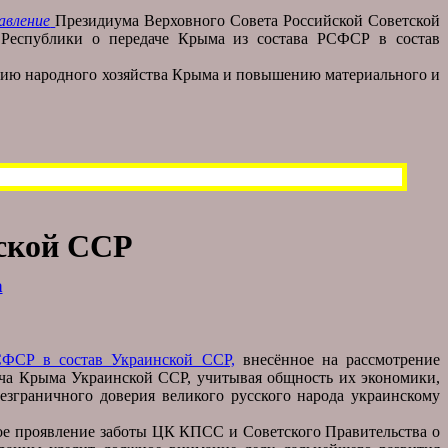
авление
Президиума Верховного Совета Российской Советской
 Республики о передаче Крыма из состава РСФСР в состав
витию народного хозяйства Крыма и повышению материального и
ской ССР
а
СФСР в состав Украинской ССР,
внесённое на рассмотрение
ача Крыма Украинской ССР, учитывая общность их экономики,
безграничного доверия великого русского народа украинскому
вое проявление заботы ЦК КПСС и Советского Правительства о