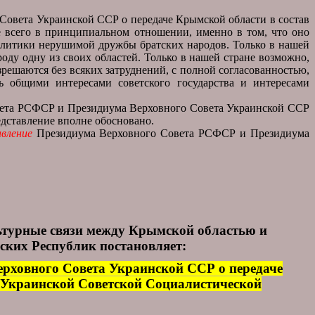
овета Украинской ССР о передаче Крымской области в состав
 всего в принципиальном отношении, именно в том, что оно
политики нерушимой дружбы братских народов. Только в нашей
оду одну из своих областей. Только в нашей стране возможно,
решаются без всяких затруднений, с полной согласованностью,
сь общими интересами советского государства и интересами
ета РСФСР и Президиума Верховного Совета Украинской ССР
едставление вполне обосновано.
вление
Президиума Верховного Совета РСФСР и Президиума
ьтурные связи между Крымской областью и
ких Республик постановляет:
рховного Совета Украинской ССР о передаче
в Украинской Советской Социалистической