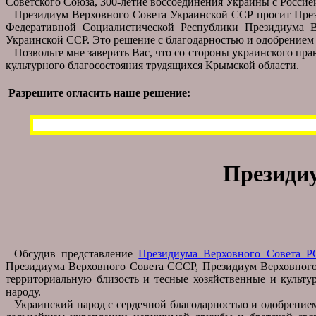
Советского Союза, 300-летие воссоединения Украины с Россие
Президиум Верховного Совета Украинской ССР просит Пре
Федеративной Социалистической Республики Президиума В
Украинской ССР. Это решение с благодарностью и одобрением 
Позвольте мне заверить Вас, что со стороны украинского п
культурного благосостояния трудящихся Крымской области.
Разрешите огласить наше решение:
Президи
Обсудив представление
Президиума Верховного Совета Р
Президиума Верховного Совета СССР, Президиум Верховного 
территориальную близость и тесные хозяйственные и культур
народу.
Украинский народ с сердечной благодарностью и одобрение