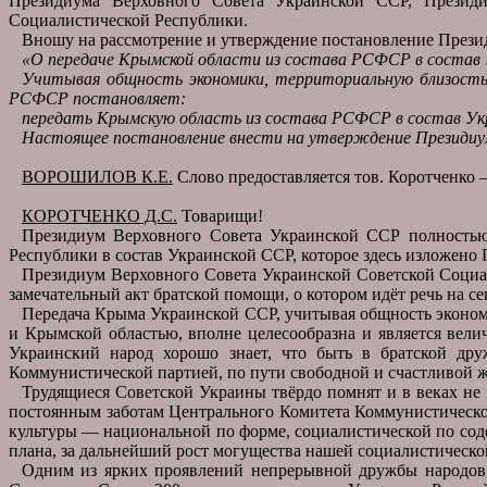
Президиума Верховного Совета Украинской ССР, Президи
Социалистической Республики.
Вношу на рассмотрение и утверждение постановление Презид
«О передаче Крымской области из состава РСФСР в состав 
Учитывая общность экономики, территориальную близость
РСФСР постановляет:
передать Крымскую область из состава РСФСР в состав Ук
Настоящее постановление внести на утверждение Президиу
ВОРОШИЛОВ К.Е.
Слово предоставляется тов. Коротченко
КОРОТЧЕНКО Д.С.
Товарищи!
Президиум Верховного Совета Украинской ССР полностью 
Республики в состав Украинской ССР, которое здесь изложен
Президиум Верховного Совета Украинской Советской Социал
замечательный акт братской помощи, о котором идёт речь на с
Передача Крыма Украинской ССР, учитывая общность эконом
и Крымской областью, вполне целесообразна и является вел
Украинский народ хорошо знает, что быть в братской др
Коммунистической партией, по пути свободной и счастливой ж
Трудящиеся Советской Украины твёрдо помнят и в веках не 
постоянным заботам Центрального Комитета Коммунистической
культуры — национальной по форме, социалистической по сод
плана, за дальнейший рост могущества нашей социалистическо
Одним из ярких проявлений непрерывной дружбы народов 