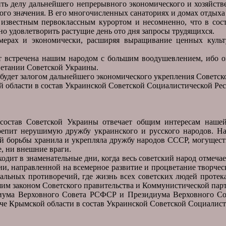
ить делу дальнейшего непрерывного экономического и хозяйств
вого значения. В его многочисленных санаториях и домах отдыха
известным первоклассным курортом и несомненно, что в сос
но удовлетворить растущие день ото дня запросы трудящихся.
змерах и экономически, расширяя выращивание ценных культ
т встречена нашим народом с большим воодушевлением, ибо о
ветании Советской Украины.
 будет залогом дальнейшего экономического укрепления Советск
 области в состав Украинской Советской Социалистической Ре
состав Советской Украины отвечает общим интересам нашей
репит нерушимую дружбу украинского и русского народов. Н
й борьбы хранила и укрепляла дружбу народов СССР, могуществ
е, ни внешние враги.
дит в знаменательные дни, когда весь советский народ отмечае
, направленной на всемерное развитие и процветание творчес
нальных противоречий, где жизнь всех советских людей протека
ысшим законом Советского правительства и Коммунистической пар
иума Верховного Совета РСФСР и Президиума Верховного Сов
че Крымской области в состав Украинской Советской Социалист