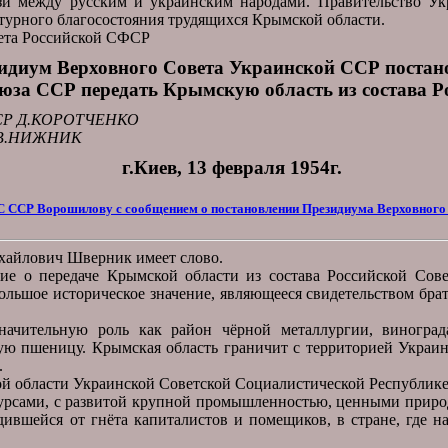
и между русским и украинским народами. Правительство Ук
турного благосостояния трудящихся Крымской области.
ета Российской СФСР
идиум Верховного Совета Украинской ССР постан
юза ССР передать Крымскую область из состава Р
 ССР Д.КОРОТЧЕНКО
Р В.НИЖНИК
г.Киев, 13 февраля 1954г.
 ССР Ворошилову с сообщением о постановлении Президиума Верховного 
хайлович Шверник имеет слово.
е о передаче Крымской области из состава Российской Сове
ольшое историческое значение, являющееся свидетельством бра
ачительную роль как район чёрной металлургии, виноград
ую пшеницу. Крымская область граничит с территорией Украин
.
кой области Украинской Советской Социалистической Республике
есурсами, с развитой крупной промышленностью, ценными прир
дившейся от гнёта капиталистов и помещиков, в стране, где на