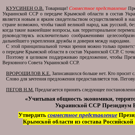
КУУСИНЕН О.В.
Товарищи!
Совместное представление
Пре
Украинской ССР о передаче Крымской области в состав Укр
является новым и ярким свидетельством осуществляемой в на
стране возможно, чтобы такой великий народ, как русский, б
когда такие важнейшие вопросы, как территориальное перемещ
руководствуясь исключительно соображениями целесообразн
дальнейшего укрепления дружбы и доверия между народами.
С этой принципиальной точки зрения можно только приветс
о передаче Крымской области в состав Украинской ССР. С точк
Поэтому я целиком поддерживаю предложение, чтобы Пре
Верховного Совета Украинской ССР.
ВРОРОШИЛОВ К.Е.
Записавшихся больше нет. Кто просит с
Слово для зачтения предложения предоставляется тов. Пегову
ПЕГОВ Н.М.
Предлагается принять следующее постановлени
«Учитывая общность экономики, террито
Украинской ССР Президиум В
Утвердить
совместное представление
Прези
Крымской области из состава Российской