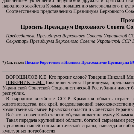
дальнейшем укреплении нерушимой дружбы и братской связ
народного хозяйства Крыма, повышению материального и куль
Соответственно представлению Президиума Верховного Сов
През
Просить Президиум Верховного Совета Со
Председатель Президиума Верховного Совета Украинской
Секретарь Президиума Верховного Совета Украинской СС
*) См. также
Письмо Коротченко и Нижника Председателю Президиума ВС
ВОРОШИЛОВ К.Е.
Кто просит слово? Товарищ Николай Ми
ШВЕРНИК Н.М.
Товарищи члены Президиума, предложени
Украинской Советской Социалистической Республики имеет б
республик.
В народном хозяйстве СССР Крымская область играет зн
животноводства, как край, возделывающий высококачественн
хозяйственных связей Крымской области и Советской Украины
Всё это в известной степени обуславливает передачу Крымс
Такая передача крупнейшей области, богатой сырьевыми р
в условиях нашей социалистической страны, навсегда освобо
культурных потребностях.