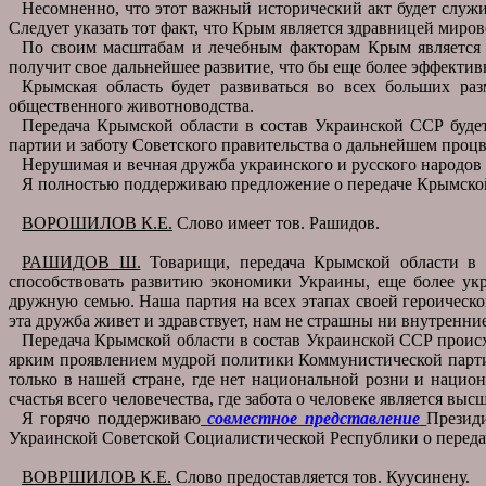
Несомненно, что этот важный исторический акт будет служ
Следует указать тот факт, что Крым является здравницей миро
По своим масштабам и лечебным факторам Крым является 
получит свое дальнейшее развитие, что бы еще более эффектив
Крымская область будет развиваться во всех больших ра
общественного животноводства.
Передача Крымской области в состав Украинской ССР буде
партии и заботу Советского правительства о дальнейшем проц
Нерушимая и вечная дружба украинского и русского народов
Я полностью поддерживаю предложение о передаче Крымской
ВОРОШИЛОВ К.Е.
Слово имеет тов. Рашидов.
РАШИДОВ Ш.
Товарищи, передача Крымской области в 
способствовать развитию экономики Украины, еще более ук
дружную семью. Наша партия на всех этапах своей героическо
эта дружба живет и здравствует, нам не страшны ни внутренни
Передача Крымской области в состав Украинской ССР происхо
ярким проявлением мудрой политики Коммунистической партии
только в нашей стране, где нет национальной розни и нацио
счастья всего человечества, где забота о человеке является в
Я горячо поддерживаю
совместное представление
Презид
Украинской Советской Социалистической Республики о переда
ВОВРШИЛОВ К.Е.
Слово предоставляется тов. Куусинену.