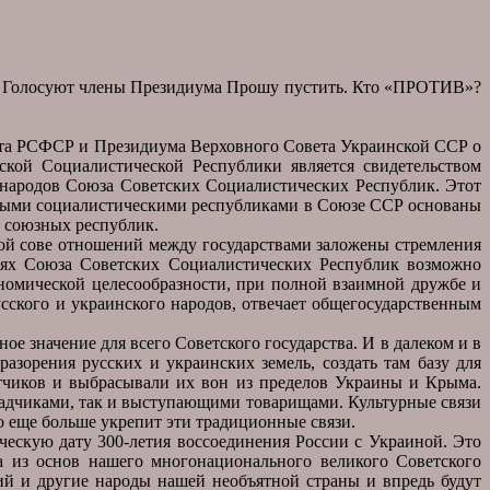
ку. Голосуют члены Президиума Прошу пустить. Кто «ПРОТИВ»?
та РСФСР и Президиума Верховного Совета Украинской ССР о
ской Социалистической Республики является свидетельством
 народов Союза Советских Социалистических Республик. Этот
зными социалистическими республиками в Союзе ССР основаны
 союзных республик.
мой сове отношений между государствами заложены стремления
виях Союза Советских Социалистических Республик возможно
номической целесообразности, при полной взаимной дружбе и
сского и украинского народов, отвечает общегосударственным
 значение для всего Советского государства. И в далеком и в
азорения русских и украинских земель, создать там базу для
атчиков и выбрасывали их вон из пределов Украины и Крыма.
ладчиками, так и выступающими товарищами. Культурные связи
 еще больше укрепит эти традиционные связи.
ческую дату 300-летия воссоединения России с Украиной. Это
 из основ нашего многонационального великого Советского
кий и другие народы нашей необъятной страны и впредь будут