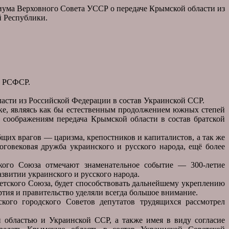
ма Верховного Совета УССР о передаче Крымской области из
й Республики.
а РСФСР.
асти из Российской Федерации в состав Украинской ССР.
ике, являясь как бы естественным продолжением южных степей
соображениям передача Крымской области в состав братской
бщих врагов — царизма, крепостников и капиталистов, а так же
овековая дружба украинского и русского народа, ещё более
ского Союза отмечают знаменательное событие — 300-летие
звитии украинского и русского народа.
етского Союза, будет способствовать дальнейшему укреплению
тия и правительство уделяли всегда большое внимание.
ого городского Советов депутатов трудящихся рассмотрел
 областью и Украинской ССР, а также имея в виду согласие