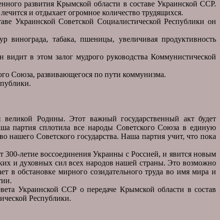
енного развития Крымской области в составе Украинской ССР.
 лечится и отдыхает огромное количество трудящихся.
таве Украинской Советской Социалистической Республики он
ур винограда, табака, пшеницы, увеличивая продуктивность
н видит в этом залог мудрого руководства Коммунистической
ого Союза, развивающегося по пути коммунизма.
спублики.
 великой Родины. Этот важный государственный акт будет
аша партия сплотила все народы Советского Союза в единую
о нашего Советского государства. Наша партия учит, что пока
т 300-летие воссоединения Украины с Россией, и явится новым
ких и духовных сил всех народов нашей страны. Это возможно
ет в обстановке мирного созидательного труда во имя мира и
тии.
ета Украинской ССР о передаче Крымской области в состав
ической Республики.