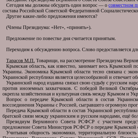
Сегодня мы должны обсудить один вопрос — о
совместном п
состава Российской Советской Федеративной Социалистическо
Другие какие-либо предложения имеются?
(Члены Президиума: «Нет», «принять»).
Предложение по повестке дня считается принятым.
Переходим к обсуждению вопроса. Слово предоставляется дл
Тарасов М.П.
Товарищи, на рассмотрение Президиума Верхов
Крымская область, как известно, занимает весь Крымский 
Украины. Экономика Крымской области тесно связана с эко
Украинской республики является целесообразной и отвечает об
Украинский народ издавна связал свою судьбу с русским нар
против иноземных захватчиков. С победой Великой Октябрь
окрепла хозяйственная и культурная связь между Крымом и Ук
Вопрос о передаче Крымской области в состав Украинск
воссоединения Украины с Россией, сыгравшего огромную прогр
Передача Крымской области в состав Украинской республик
братской связи между украинским и русским народами, ещё бо
Президиум Верховного Совета РСФСР с участием предста
предложение Совета Министров РСФСР о передаче Крымской о
Учитывая общность экономики, территориальную близость