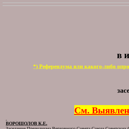
в 
*) Референдума или какого-либо опр
зас
См. Выявлен
ВОРОШОЛОВ К.Е.
Заседание Президиума Верховного Совета Союза Советских