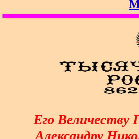
М
Его Величеству 
Александру Нико