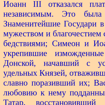
Иоанн III отказался пл
независимым. Это была
Знаменитейшие Государи в 
мужеством и благочестием с
бедствиями; Симеон и Иоа
укрепившие изможденны
Донской, начавший с ус
удельных Князей, отваживш
славно поразивший их; Вас
любовию к нему подданных
Татар, восстановивший