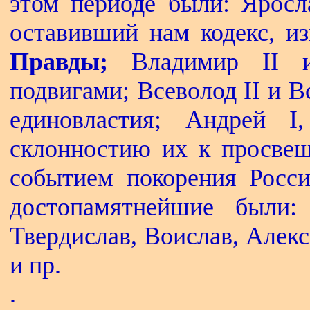
этом периоде были: Яросла
оставивший нам кодекс, и
Правды;
Владимир II и
подвигами; Всеволод II и В
единовластия; Андрей 
склонностию их к просвещ
событием покорения Росси
достопамятнейшие были:
Твердислав, Воислав, Алек
и пр.
.