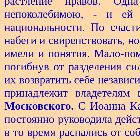
растление нравов. Одн
непоколебимою, - и ей
национальности. По счаст
набеги и свирепствовать, н
имели и понятия. Мало-пом
погибнув от разделения си
их возвратить себе независ
принадлежит владетелям 
Московского.
С Иоанна Ка
постоянно руководила дейс
в то время распались от с