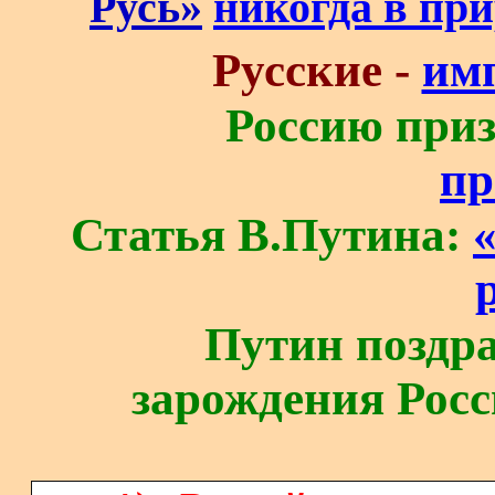
Русь»
никогда в прир
Русские -
имп
Россию при
пр
Статья В.Путина:
Путин поздра
зарождения Росс