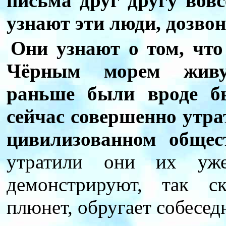
письма друг другу вовс
узнают эти люди, дозво
Они узнают о том, что
Чёрным морем живу
раньше были вроде б
сейчас совершенно утр
цивилизованном общес
утратили они их уж
демонстрируют, так ск
плюнет, обругает собеседн