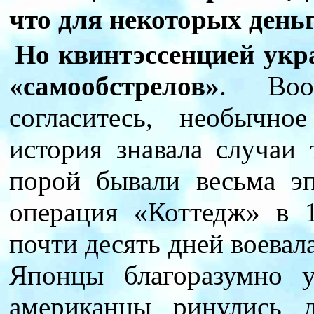
что для некоторых деньг
Но квинтэссенцией укр
«самообстрелов»
. Воо
согласитесь, необычно
история знавала случаи 
порой бывали весьма 
операция «Коттедж» в 
почти десять дней воевала
Японцы благоразумно 
американцы ринулись 