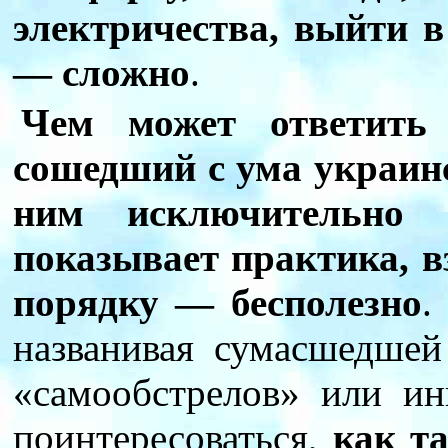
электричества, выйти 
— сложно
.
Чем может ответить
сошедший с ума украин
ним исключительно
показывает практика, вз
порядку — бесполезно
.
названивая сумасшедше
«самообстрелов» или и
поинтересоваться,
как та