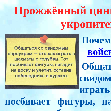
Прожжённый цини
укропите
Почем
войск
Общ
свидо
играть
посбивает фигуры, на