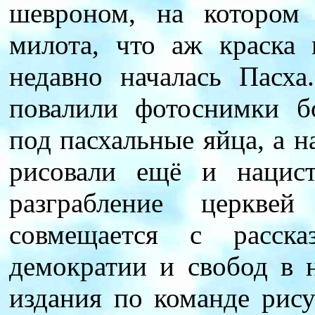
шевроном, на котором 
милота, что аж краска 
недавно началась Пасх
повалили фотоснимки б
под пасхальные яйца, а н
рисовали ещё и нацис
разграбление церкве
совмещается с расск
демократии и свобод в 
издания по команде рис