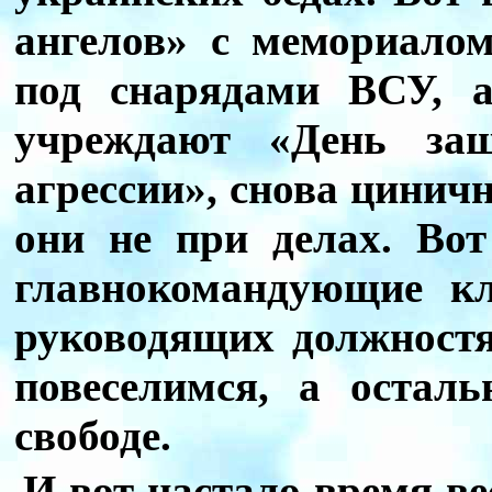
ангелов» с мемориало
под снарядами ВСУ, а
учреждают «День защ
агрессии», снова циничн
они не при делах. Во
главнокомандующие кл
руководящих должностя
повеселимся, а остал
свободе.
И вот настало время в