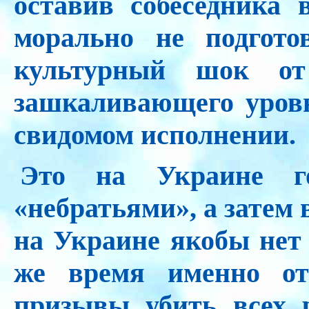
оставив собеседника 
морально не подгото
культурный шок от
зашкаливающего уровн
свидомом исполнении.
Это на Украине го
«небратьями», а затем 
на Украине якобы нет
же время именно отт
призывы убить всех р