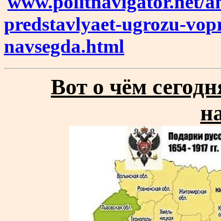
www.politnavigator.net/a
predstavlyaet-ugrozu-vopr
navsegda.html
Вот о чём сегод
н