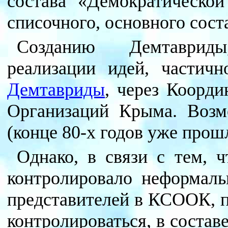
состава «Демократическо
списочного, основного сост
Созданию Демтавриды
реализации идей, частич
Демтавриды
, через Коорд
Организаций Крыма. Воз
(конце 80-х годов уже прошл
Однако, в связи с тем, 
контролировало неформаль
представителей в КСООК, п
контролироваться, в соста