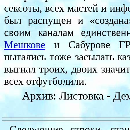
сексоты, всех мастей и ин
был распущен и «создана
своим каналам единстве
Мешкове
и Сабурове ГР
пытались тоже засылать каз
выгнал троих, двоих значи
всех отфутболили.
Архив: Листовка - Де
Следующие строки, стан