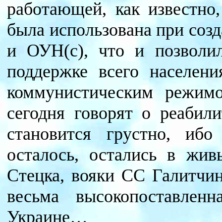
работающей, как известно,
была использована при соз
и ОУН(с), что и позволил
поддержке всего населен
коммунистическим режимо
сегодня говорят о реабил
становится грустно, иб
осталось, остались в жив
Стецка, вояки СС Галитчин
весьма высокопоставлен
Украине…