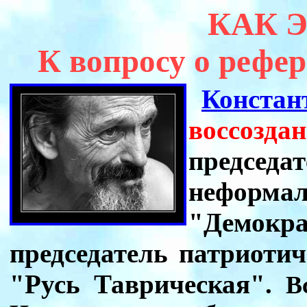
КАК 
К вопросу о рефер
Констан
воссоз
предсе
неформ
"Демок
председатель патриоти
"Русь Таврическая".
В