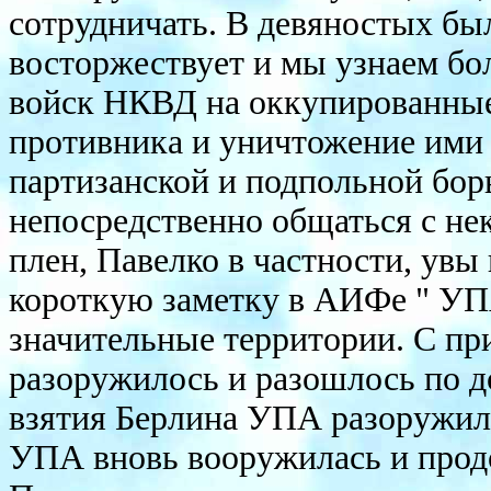
сотрудничать. В девяностых был
восторжествует и мы узнаем бол
войск НКВД на оккупированные
противника и уничтожение ими
партизанской и подпольной бор
непосредственно общаться с не
плен, Павелко в частности, ув
короткую заметку в АИФе " УП
значительные территории. С п
разоружилось и разошлось по д
взятия Берлина УПА разоружил
УПА вновь вооружилась и продо