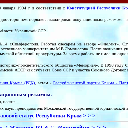
января 1994 г. в соответствии с
Конституцией Республики К
одностороннем порядке ликвидирован оккупационным режимом – З
области Украинской ССР.
14 г.Симферополя. Работал слесарем на заводе «Фиолент». Сл
рственного университета им.М.В.Ломоносова. После окончания ун
ымской областной прокуратуры. За время работы не имел ни одног
историко-просветительского общества «Мемориал». В 1990 году б
ымской АССР как субъекта Союз ССР и участка Союзного Договора
жения Крыма (РДК)
, затем -
Республиканской партии Крыма - Пар
пационным режимом.
, поэзия.
х наук, преподаватель Московской государственной юридической 
авовой статус Республики Крым > > >