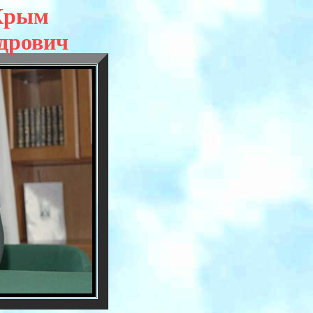
 Крым
дрович