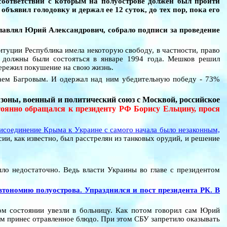
соответствии с которым на полуострове должен был пройти
ъявил голодовку и держал ее 12 суток, до тех пор, пока его
лавлял Юрий Александрович, собрало подписи за проведение
туции Республика имела некоторую свободу, в частности, право
о должны были состояться в январе 1994 года. Мешков решил
пережил покушение на свою жизнь.
лаем Багровым. И одержал над ним убедительную победу - 73%
 зоны, военный и политический союз с Москвой, российское
оянно обращался к президенту РФ Борису Ельцину, прося
присоединение Крыма к Украине с самого начала было незаконным,
сии, как известно, был расстрелян из танковых орудий, и решение
о недостаточно. Ведь власти Украины во главе с президентом
тономию полуострова. Упразднился и пост президента РК. В
ном состоянии увезли в больницу. Как потом говорил сам Юрий
ием принес отравленное блюдо. При этом СБУ запретило оказывать