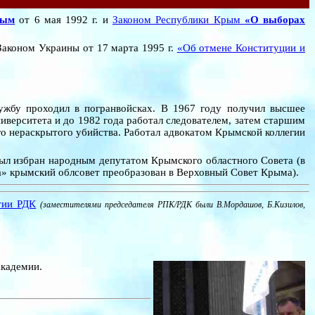
рым
от 6 мая 1992 г. и
Законом Республики Крым
«О выборах
аконом Украины от 17 марта 1995 г.
«Об отмене Конституции и
ужбу проходил в погранвойсках. В 1967 году получил высшее
иверситета и до 1982 года работал следователем, затем старшим
о нераскрытого убийства. Работал адвокатом Крымской коллегии
ыл избран народным депутатом Крымского областного Совета (в
» крымский облсовет преобразован в Верховный Совет Крыма).
тии РДК
(заместителями председателя РПК/РДК были В.Мордашов, Б.Кизилов,
академии.