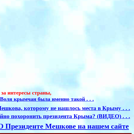
 за интересы страны,
Воля крымчан была именно такой . . .
шкова, которому не нашлось места в Крыму . . .
но похоронить президента Крыма? (ВИДЕО) . . .
 О Президенте Мешкове на нашем сайте