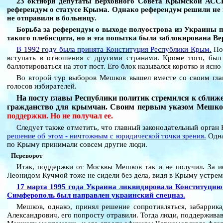
23 октября депутаты Верховного Совета Крымской АССР
референдум о статусе Крыма. Однако референдум решили не п
не отправили в больницу.
Борьба за референдум о выходе полуострова из Украины 
такого плебисцита, но и эта попытка была заблокирована В
В 1992 году была принята Конституция Республики Крым.
Пол
вступать в отношения с другими странами. Кроме того, был
баллотироваться на этот пост. Его блок назывался коротко и яс
Во второй тур выборов Мешков вышел вместе со своим гла
голосов избирателей.
На посту главы Республики политик стремился к сближе
гражданство для крымчан. Своим первым указом Мешков
поддержки. Но не получал ее.
Следует также отметить, что главный законодательный орган
решение об этом - ничтожным с юридической точки зрения.
Одна
по Крыму принимали совсем другие люди.
Переворот
Итак, поддержки от Москвы Мешков так и не получил. За и
Леонидом Кучмой тоже не сидели без дела, видя в Крыму устрем
17 марта 1995 года Украина ликвидировала Конституцию 
Симферополь был направлен украинский спецназ.
Мешков, однако, принял решение сопротивляться, забаррик
Александрович, его попросту отравили. Тогда люди, поддерживав