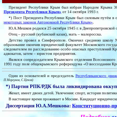
Президент Республики Крым был избран Народом Крыма 30 
Президента Республики Крым»
от 14 октября 1993 г.
*) Пост Президента Республики Крым был силовым путём в 
некоторых законов Автономной Республики Крым»
.
Ю.А.Мешков родился 25 октября 1945 г. в Днепропетровской 
Отец – русский (кубанский казак), мать – малоросска.
Детство провел в Симферополе. Окончил среднюю школу №
образование окончив юридический факультет Московского госуда
следователем по расследованию особо опасных преступлений Кр
адвокатов, затем – юристом предприятия.
Являлся сопредседателем Крымского отделения Всесоюзного 
1991 году поле общекрымского референдума «О воссоздании Кр
Один из основателей и председатель
Республиканского дви
П.Моргунов, С.Цеков)
*) Партия РПК/РДК была ликвидирована окку
Женат, имеет двоих детей. Увлечения: спорт, история политики
В настоящее время проживает в Москве. Кандидат юридически
Диссертация Ю.А.Мешкова:
Конституционно-пр