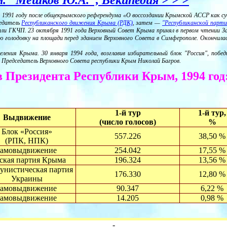
м. "Мешков Ю.А.", Векипедия > > >
в 1991 году после общекрымского референдума «О воссоздании Крымской АССР как 
седатель
Республиканского движения Крыма (РДК)
, затем —
"Республиканской парт
ли ГКЧП. 23 октября 1991 года Верховный Совет Крыма принял в первом чтении За
 голодовку на площади перед зданием Верховного Совета в Симферополе. Окончилас
ления Крыма. 30 января 1994 года, возглавив избирательный блок "Россия", побе
л Председатель Верховного Совета республики Крым Николай Багров.
 Президента Республики Крым, 1994 год
1-й тур
1-й тур,
Выдвижение
(число голосов)
%
Блок «Россия»
557.226
38,50 %
(РПК, НПК)
самовыдвижение
254.042
17,55 %
ская партия Крыма
196.324
13,56 %
унистическая партия
176.330
12,80 %
Украины
самовыдвижение
90.347
6,22 %
самовыдвижение
14.205
0,98 %
-