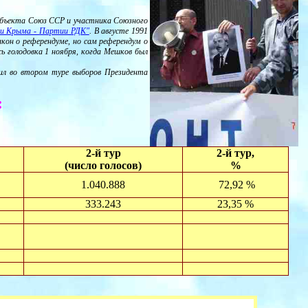
субъекта Союз ССР и участника Союзного
ии Крыма - Партии РДК"
. В августе 1991
кон о референдуме, но сам референдум о
ь голодовка 1 ноября, когда Мешков был
дил во втором туре выборов Президента
:
2-й тур
2-й тур,
(число голосов)
%
1.040.888
72,92 %
333.243
23,35 %