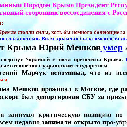
ранный Народом Крыма Президент Респ
тивный сторонник воссоединения с Росс
м:
 Кремле стояли силы, хоть бы немного болеющие з
ми сложностями. Воля крымчан была именно такой
нт Крыма Юрий Мешков
умер
2
вергнут Украиной с поста президента Крыма.
ные отношения с украинским государством.
гений Марчук вспоминал, что из вс
ься
.
а Мешков проживал в Москве, где раб
скоре был депортирован СБУ за призы
в занимал критическую позицию по 
овсем недавно занимали открыто про-у