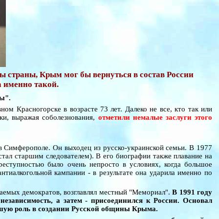
сы страны, Крым мог бы вернуться в состав России
 именно такой.
ы".
м Красногорске в возрасте 73 лет. Далеко не все, кто так или
ки, выражая соболезнования,
отметили немалые заслуги этого
в Симферополе. Он выходец из русско-украинской семьи. В 1977
тал старшим следователем). В его биографии также плавание на
преступностью было очень непросто в условиях, когда большое
нтиалкогольной кампании - в результате она ударила именно по
ваемых демократов, возглавлял местный "Мемориал".
В 1991 году
езависимость, а затем - присоединился к России. Основал
ьшую роль в создании Русской общины Крыма.