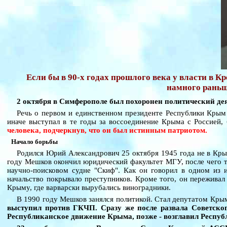
Если бы в 90-х годах прошлого века у власти в К
намного раньш
2 октября в Симферополе был похоронен политический де
Речь о первом и единственном президенте Республики Крым 
иначе выступал в те годы за воссоединение Крыма с Россией,
человека, подчеркнув, что он был истинным патриотом.
Начало борьбы
Родился Юрий Александрович 25 октября 1945 года не в Крым
году Мешков окончил юридический факультет МГУ, после чего т
научно-поисковом судне "Скиф". Как он говорил в одном из и
начальство покрывало преступников. Кроме того, он переживал
Крыму, где варварски вырубались виноградники.
В 1990 году Мешков занялся политикой. Стал депутатом Крым
выступил против ГКЧП. Сразу же после развала Советског
Республиканское движение Крыма, позже - возглавил Респу