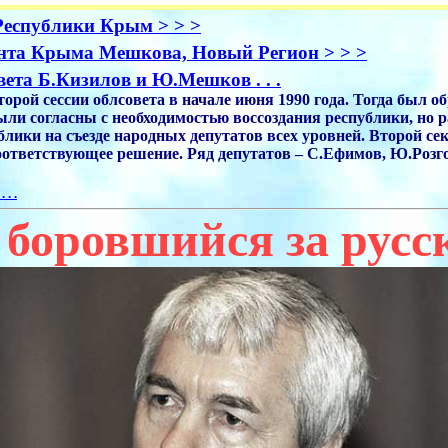
Республики Крым > > >
нта Крыма Мешкова, Новый Регион > > >
ета Б.Кизилов и Ю.Мешков . . .
торой сессии облсовета в начале июня 1990 года. Тогда был 
ли согласны с необходимостью воссоздания республики, но ра
лики на съезде народных депутатов всех уровней. Второй 
соответствующее решение. Ряд депутатов – С.Ефимов, Ю.Розго
. .
 боровшийся за рус