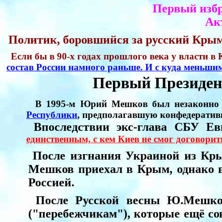
Первый изб
Ак
Политик, боровшийся за русский Кры
Если бы в 90-х годах прошлого века у власти в
состав России намного раньше. И с куда меньши
Первый Президе
В 1995-м Юрий Мешков был незаконно с
Республики
, предполагавшую конфедератив
Впоследствии экс-глава СБУ Ев
единственным, с кем Киев не смог договорит
После изгнания Украиной из Крым
Мешков приехал в Крым, однако в
Россией.
После Русской весны Ю.Мешко
("перебежчикам"), которые ещё с