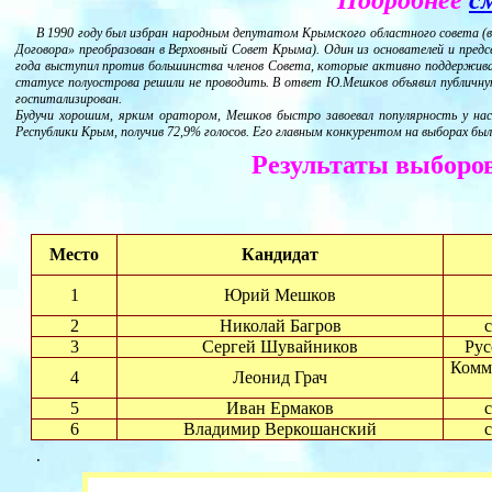
Подробнее
с
В 1990 году был избран народным депутатом Крымского областного совета (
Договора» преобразован в Верховный Совет Крыма). Один из основателей и пред
года выступил против большинства членов Совета, которые активно поддержива
статусе полуострова решили не проводить. В ответ Ю.Мешков объявил публичную
госпитализирован.
Будучи хорошим, ярким оратором, Мешков быстро завоевал популярность у насе
Республики Крым, получив 72,9% голосов. Его главным конкурентом на выборах бы
Результаты выборов
Место
Кандидат
1
Юрий Мешков
2
Николай Багров
3
Сергей Шувайников
Рус
Комм
4
Леонид Грач
5
Иван Ермаков
6
Владимир Веркошанский
.