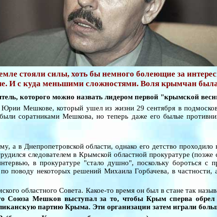
ремле стояли силы, хоть бы немного болеющие за интере
е. И с куда меньшими сложностями. Воля крымчан была
ятель, которого можно назвать лидером первой "крымской весн
Юрии Мешкове, который ушел из жизни 29 сентября в подмосковно
 были соратниками Мешкова, но теперь даже его былые противни
у, а в Днепропетровской области, однако его детство проходило 
рудился следователем в Крымской областной прокуратуре (позже с
нтервью, в прокуратуре "стало душно", поскольку бороться с 
 по поводу некоторых решений Михаила Горбачева, в частности, а
ского областного Совета. Какое-то время он был в стане так назы
о Союза Мешков выступал за то, чтобы Крым сперва обрел н
бликанскую партию Крыма. Эти организации затем играли бол