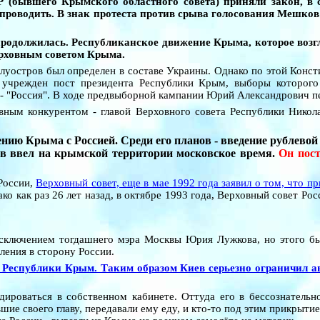
 (бывшего Крымского областного совета) приняли закон, в 
роводить. В знак протеста против срыва голосования Мешков об
продолжилась. Республиканское движение Крыма, которое возг
ерховным советом Крыма.
уостров был определен в составе Украины. Однако по этой Консти
 учрежден пост президента Республики Крым, выборы которог
но - "Россия". В ходе предвыборной кампании Юрий Александрович 
вным конкурентом - главой Верховного совета Республики Нико
нию Крыма с Россией. Среди его планов - введение рублевой
 ввел на крымской территории московское время.
Он пост
 России,
Верховный совет, еще в мае 1992 года заявил о том, что 
ко как раз 26 лет назад, в октябре 1993 года, Верховный совет Рос
сключением тогдашнего мэра Москвы Юрия Лужкова, но этого был
ления в сторону России.
Республики Крым. Таким образом Киев серьезно ограничил ав
адироваться в собственном кабинете. Оттуда его в бессознатель
шие своего главу, передавали ему еду, и кто-то под этим прикрыт