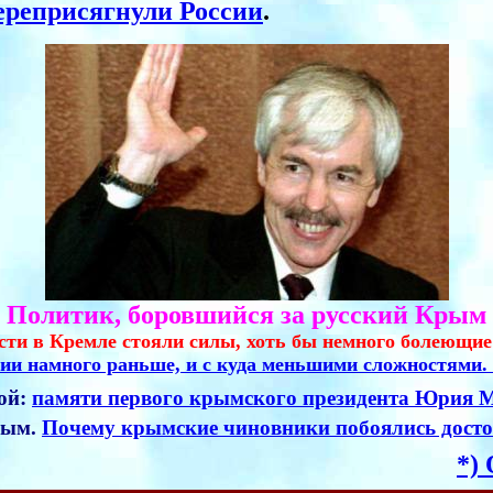
ереприсягнули России
.
Политик, боровшийся за русский Крым
асти в Кремле стояли силы, хоть бы немного болеющие
сии намного раньше,
и с куда меньшими сложностями. 
бой:
памяти первого крымского президента Юрия Ме
вым.
Почему крымские чиновники побоялись достой
*)