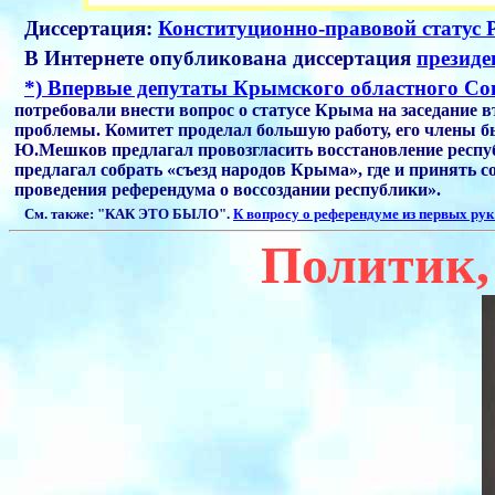
Диссертация:
Конституционно-правовой статус 
В Интернете опубликована диссертация
президе
*) Впервые депутаты Крымского областного Сов
потребовали внести вопрос о статусе Крыма на заседание в
проблемы. Комитет проделал большую работу, его члены бы
Ю.Мешков предлагал провозгласить восстановление респуб
предлагал собрать «съезд народов Крыма», где и принять 
проведения референдума о воссоздании республики».
См. также: "КАК ЭТО БЫЛО".
К вопросу о референдуме из первых рук . 
Политик,