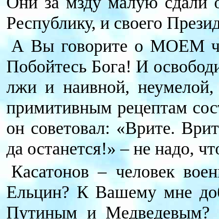
Они за мзду малую сдали о
Республику, и своего Презид
А Вы говорите о МОЕМ ч
Побойтесь Бога! И освободи
лжи и наивной, неумелой, 
примитивным рецептам сост
он советовал: «Врите. Ври
да останется!» – не надо, ч
Касатонов – человек воен
Ельцин? К Вашему мне доб
Путиным и Медведевым? 