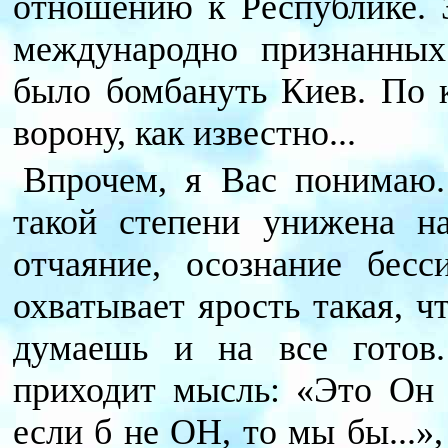
отношению к Республике. З
международно признанны
было бомбануть Киев. По к
ворону, как известно...
Впрочем, я Вас понимаю. 
такой степени унижена н
отчаяние, осознание бес
охватывает ярость такая, ч
думаешь и на все готов
приходит мысль: «Это Он в
если б не ОН, то мы бы...»,