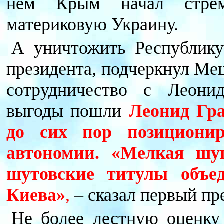
нем Крым начал стреми
материковую Украину.
А уничтожить Республику
президента, подчеркнул Меш
сотрудничество с Леони
выгоды пошли
Леонид Гр
до сих пор позициони
автономии. «Мелкая шу
шутовские титулы объе
Киева»
,
– сказал первый пр
Не более лестную оценку