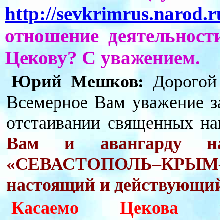
http://sevkrimrus.narod.r
отношение деятельнос
Цекову? С уважением.
Юрий Мешков:
Дорогой 
Всемерное Вам уважение за
отстаивании священных н
Вам и авангарду н
«СЕВАСТОПОЛЬ–КРЫМ–
настоящий и действующи
Касаемо Цекова м