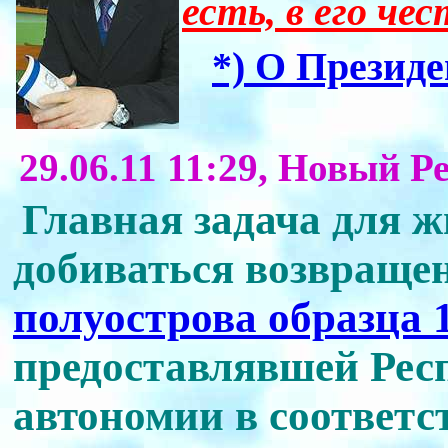
есть, в его чес
*) О Презид
29.06.11 11:29, Новый Р
Главная задача для 
добиваться возвраще
полуострова образца 
предоставлявшей Рес
автономии в соответс