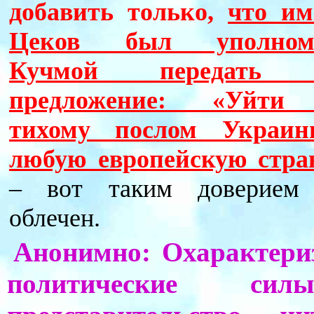
добавить только,
что им
Цеков был уполном
Кучмой передать 
предложение: «Уйти
тихому послом Украи
любую европейскую стра
– вот таким доверием
облечен.
Анонимно: Охарактери
политические си