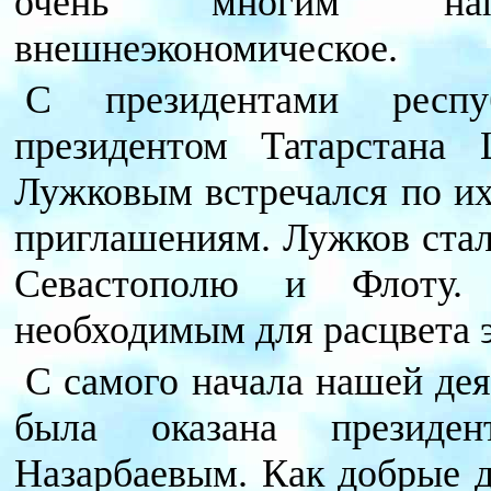
очень многим нап
внешнеэкономическое.
С президентами респу
президентом Татарстан
Лужковым встречался по и
приглашениям. Лужков ста
Севастополю и Флоту.
необходимым для расцвета 
С самого начала нашей де
была оказана президен
Назарбаевым. Как добрые д