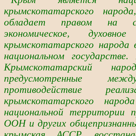
крымскотатарского народ
обладает правом на само
экономическое, духовн
крымскотатарского народа 
национальном государстве
Крымскотатарский наро
предусмотренные меж
противодействие реал
крымскотатарского народ
национальной территории 
ООН и других общепризнанн
крымская АССР, восстана