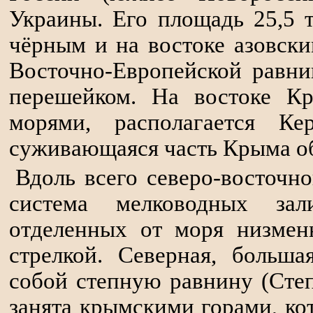
Украины. Его площадь 25,5 
чёрным и на востоке азовски
Восточно-Европейской равни
перешейком. На востоке К
морями, располагается Ке
суживающаяся часть Крыма об
Вдоль всего северо-восточн
система мелководных зал
отделенных от моря низмен
стрелкой. Северная, больша
собой степную равнину (Сте
занята крымскими горами, ко