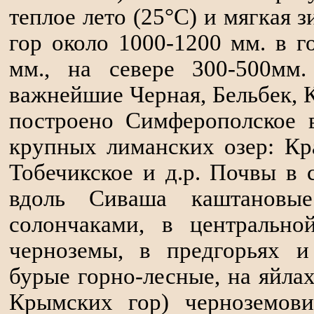
теплое лето (25°С) и мягкая з
гор около 1000-1200 мм. в г
мм., на севере 300-500мм
важнейшие Черная, Бельбек, К
построено Симферополское 
крупных лиманских озер: Кра
Тобечикское и д.р. Почвы в
вдоль Сиваша каштановы
солончаками, в центральн
черноземы, в предгорьях и
бурые горно-лесные, на яйла
Крымских гор) черноземови