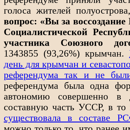
голоса жителей полуострова
вопрос: «Вы за воссоздани
Социалистической Респуб
участника Союзного дого
1343855 (93,26%) крымчан.
день для крымчан и севастопо
референдума так и не были
референдума была одна фор
автономию совершенно в 
составную часть УССР, в то
существовала в составе Р
можно только то, что ранее и